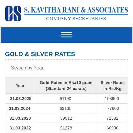
Toggle
navigation
GOLD & SILVER RATES
Gold Rates in Rs./10 gram
Silver Rates
Year
(Standard 24 carats)
in Rs./Kg
31.03.2025
91190
103900
31.03.2024
69135
77800
31.03.2023
59512
71582
31.03.2022
51278
66990